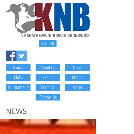
EN
FR
Home
About Us
News
Clubs
Events
Photos
Tournaments
Team NB
Forms
Contact Us
NEWS