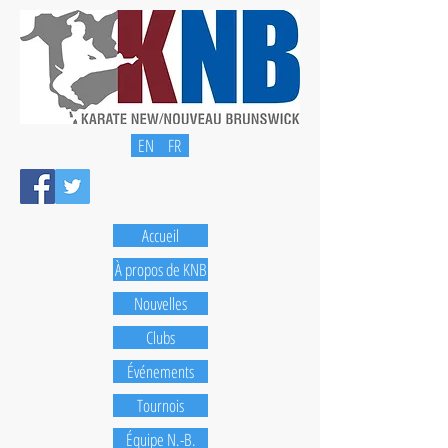
EN
FR
Accueil
À propos de KNB
Nouvelles
Clubs
Événements
Tournois
Équipe N.-B.