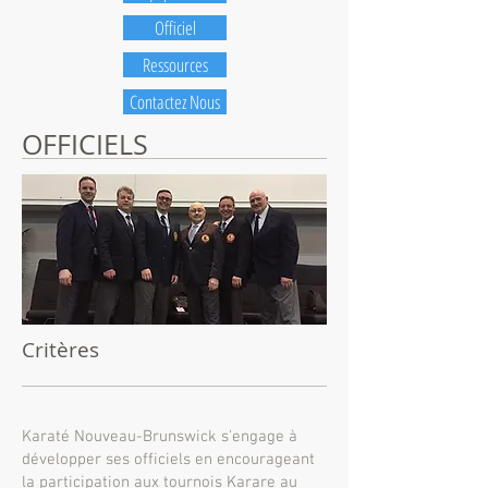
Officiel
Ressources
Contactez Nous
OFFICIELS
Critères
Karaté Nouveau-Brunswick s'engage à
développer ses officiels en encourageant
la participation aux tournois Karare au