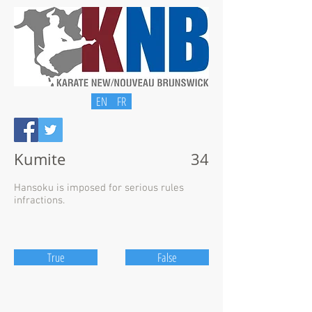
EN
FR
Kumite
34
Hansoku is imposed for serious rules
infractions.
True
False