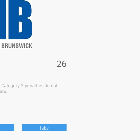
26
 Category 2 penalties do not
ate.
False