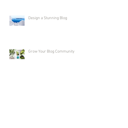
Design a Stunning Blog
Grow Your Blog Community
1er Camp D'Été et Barbeque par
Karaté NB
1st Annual Karate NB Summer
Camp and Barbeque!