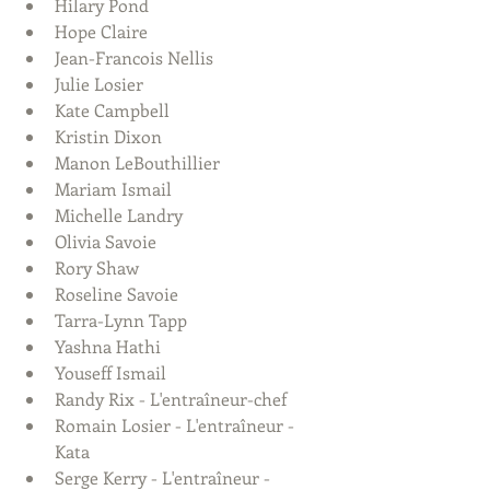
Hilary Pond  
Hope Claire  
Jean-Francois Nellis  
Julie Losier  
Kate Campbell  
Kristin Dixon  
Manon LeBouthillier  
Mariam Ismail  
Michelle Landry  
Olivia Savoie  
Rory Shaw  
Roseline Savoie  
Tarra-Lynn Tapp  
Yashna Hathi  
Youseff Ismail  
Randy Rix - L'entraîneur-chef   
Romain Losier - L'entraîneur - 
Kata  
Serge Kerry - L'entraîneur - 