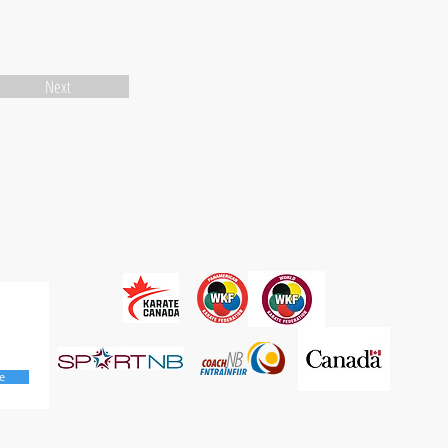
Next
e