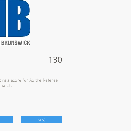
130
ignals score for Ao the Referee
match.
False