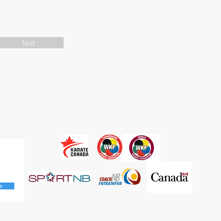
Next
e