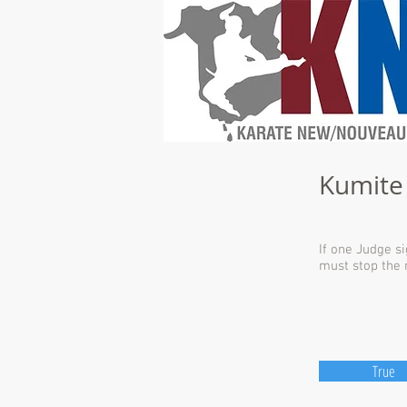
Kumite
If one Judge s
must stop the 
True