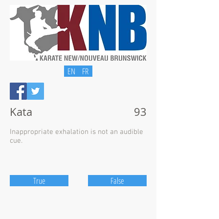
EN
FR
Kata
93
Inappropriate exhalation is not an audible
cue.
True
False