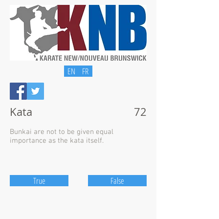
EN
FR
Kata
72
Bunkai are not to be given equal
importance as the kata itself.
True
False